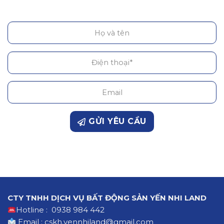
GỬI YÊU CẦU
CTY TNHH DỊCH VỤ BẤT ĐỘNG SẢN YẾN NHI LAND
Hotline : 0938 984 442