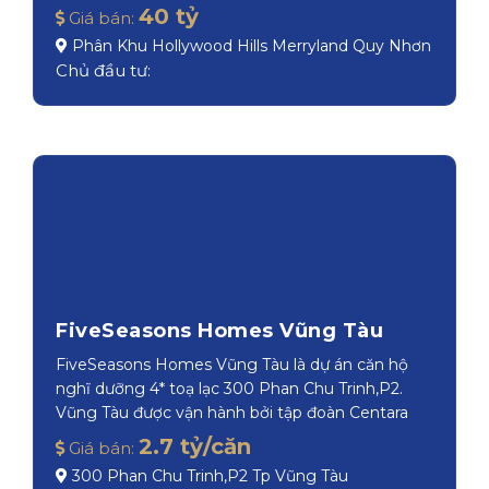
thương hiệu YOO Inspired by Starck thiết kế.
40 tỷ
Giá bán:
Phân Khu Hollywood Hills Merryland Quy Nhơn
Chủ đầu tư:
FiveSeasons Homes Vũng Tàu
FiveSeasons Homes Vũng Tàu là dự án căn hộ
nghĩ dưỡng 4* toạ lạc 300 Phan Chu Trinh,P2.
Vũng Tàu được vận hành bởi tập đoàn Centara
Resort
2.7 tỷ/căn
Giá bán: