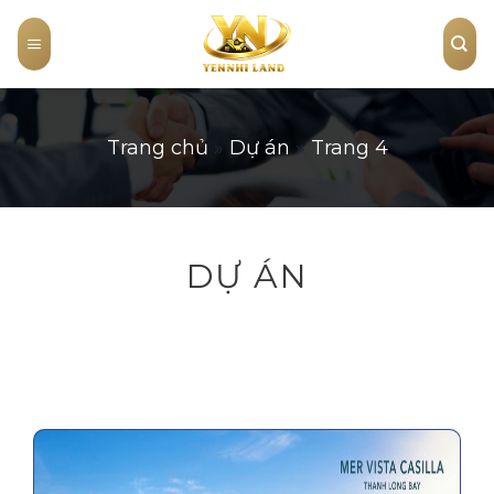
Skip
to
content
Trang chủ
»
Dự án
»
Trang 4
DỰ ÁN