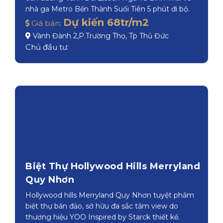
tiền đường Vành Đai 2,cách Ngã Tư Bình Thái và
nhà ga Metro Bến Thành Suối Tiên 5 phút đi bộ.
Dự kiến 68tr/m2
Giá bán:
Vành Đành 2,P.Trường Thọ, Tp Thủ Đức
Chủ đầu tư:
Biệt Thự Hollywood Hills Merryland
Quy Nhơn
Hollywood hills Merryland Quy Nhơn tuyệt phẩm
biệt thự bán đảo, sở hữu đa sắc tầm view do