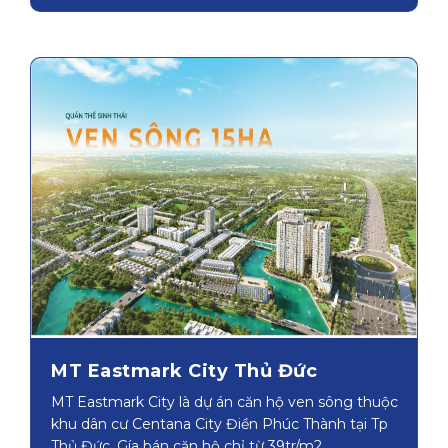
MT Eastmark City Thủ Đức
MT Eastmark City là dự án căn hộ ven sông thuộc
khu dân cư Centana City Điền Phúc Thành tại Tp
Thủ Đức. Gía bán căn hộ chỉ từ 39tr/m2