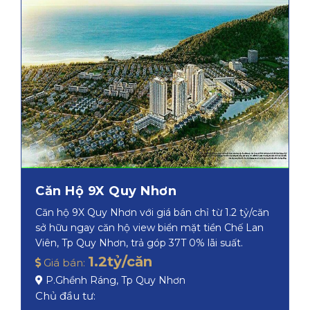
Căn Hộ 9X Quy Nhơn
Căn hộ 9X Quy Nhơn với giá bán chỉ từ 1.2 tỷ/căn
sở hữu ngay căn hộ view biển mặt tiền Chế Lan
Viên, Tp Quy Nhơn, trả góp 37T 0% lãi suất.
1.2tỷ/căn
Giá bán:
P.Ghềnh Ráng, Tp Quy Nhơn
Chủ đầu tư: