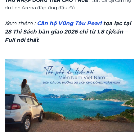
THU NHẬP DÒNG TIỀN CHO THUÊ
….tất cả tại căn hộ
du lịch Arena đáp ứng đầu đủ.
Xem thêm :
Căn hộ Vũng Tàu Pearl
tọa lạc tại
28 Thi Sách bàn giao 2026 chỉ từ 1.8 tỷ/căn –
Full nôi thất