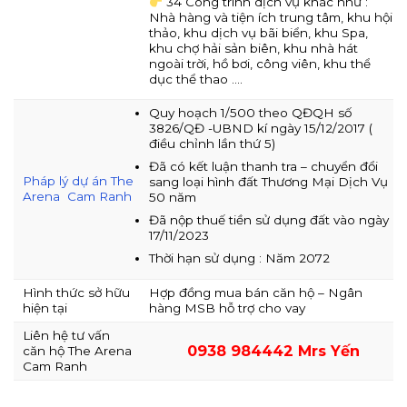
34 Công trình dịch vụ khác như :
Nhà hàng và tiện ích trung tâm, khu hội
thảo, khu dịch vụ bãi biển, khu Spa,
khu chợ hải sản biên, khu nhà hát
ngoài trời, hồ bơi, công viên, khu thể
dục thể thao ….
Quy hoạch 1/500 theo QĐQH số
3826/QĐ -UBND kí ngày 15/12/2017 (
điều chỉnh lần thứ 5)
Đã có kết luận thanh tra – chuyển đổi
Pháp lý dự án The
sang loại hình đất Thương Mại Dịch Vụ
Arena Cam Ranh
50 năm
Đã nộp thuế tiền sử dụng đất vào ngày
17/11/2023
Thời hạn sử dụng : Năm 2072
Hình thức sở hữu
Hợp đồng mua bán căn hộ – Ngân
hiện tại
hàng MSB hỗ trợ cho vay
Liên hệ tư vấn
0938 984442 Mrs Yến
căn hộ The Arena
Cam Ranh