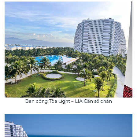
Ban công Tòa Light – LIA Căn số chẵn