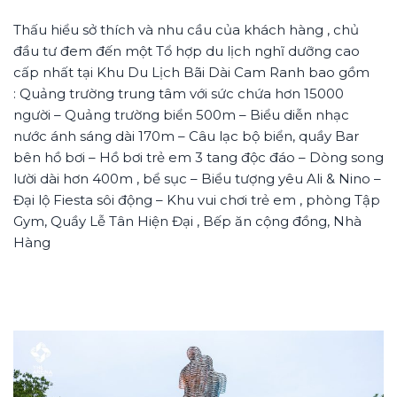
Thấu hiểu sở thích và nhu cầu của khách hàng , chủ
đầu tư đem đến một Tổ hợp du lịch nghĩ dưỡng cao
cấp nhất tại Khu Du Lịch Bãi Dài Cam Ranh bao gồm
: Quảng trường trung tâm với sức chứa hơn 15000
người – Quảng trường biển 500m – Biểu diễn nhạc
nước ánh sáng dài 170m – Câu lạc bộ biển, quầy Bar
bên hồ bơi – Hồ bơi trẻ em 3 tang độc đáo – Dòng song
lười dài hơn 400m , bể sục – Biểu tượng yêu Ali & Nino –
Đại lộ Fiesta sôi động – Khu vui chơi trẻ em , phòng Tập
Gym, Quầy Lễ Tân Hiện Đại , Bếp ăn cộng đồng, Nhà
Hàng