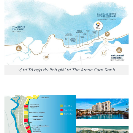
vị trí Tổ hợp du lịch giải trí The Arene Cam Ranh