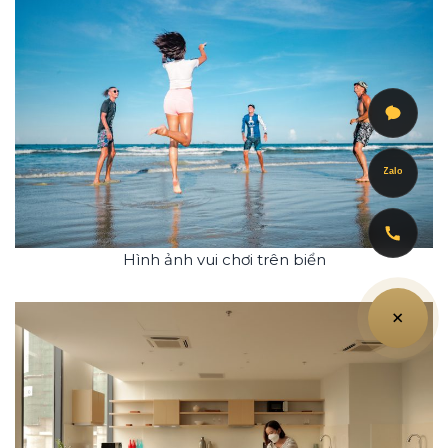
Zalo
Hình ảnh vui chơi trên biển
+