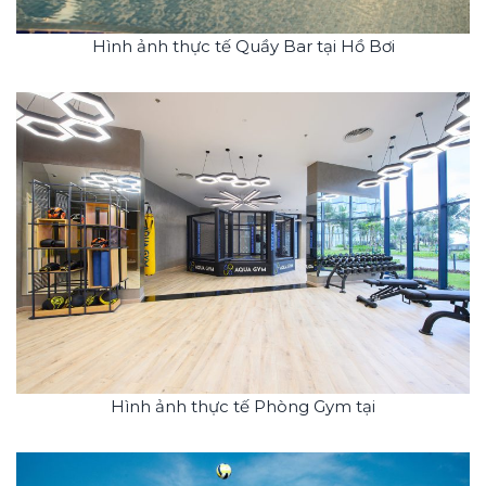
Hình ảnh thực tế Quầy Bar tại Hồ Bơi
Hình ảnh thực tế Phòng Gym tại