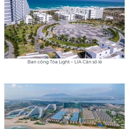
Ban công Tòa Light – LIA Căn số lẻ