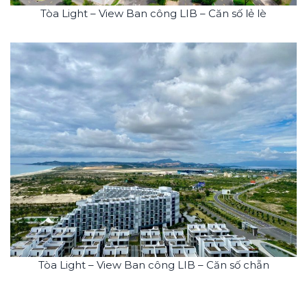
Tòa Light – View Ban công LIB – Căn số lẻ lè
Tòa Light – View Ban công LIB – Căn số chẵn