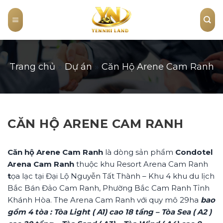
Skip
to
content
Trang chủ
»
Dự án
»
Căn Hộ Arene Cam Ranh
CĂN HỘ ARENE CAM RANH
Căn hộ Arene Cam Ranh
là dòng sản phẩm
Condotel
Arena Cam Ranh
thuộc khu Resort Arena Cam Ranh
t
ọa lạc tại Đại Lộ Nguyễn Tất Thành – Khu 4 khu du lịch
Bắc Bán Đảo Cam Ranh, Phường Bắc Cam Ranh Tỉnh
Khánh Hòa. The Arena Cam Ranh với quy mô 29ha
bao
gồm 4 tòa : Tòa Light ( A1) cao 18 tầng – Tòa Sea ( A2 )