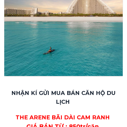
NHẬN KÍ GỬI MUA BÁN CĂN HỘ DU
LỊCH
THE ARENE BÃI DÀI CAM RANH
GIÁ BÁN TỪ : 850tr/căn