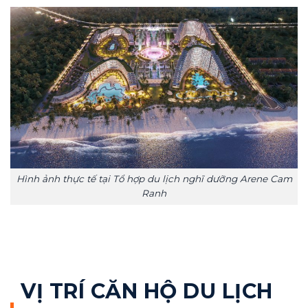
Hình ảnh thực tế tại Tổ hợp du lịch nghĩ dưỡng Arene Cam
Ranh
VỊ TRÍ CĂN HỘ DU LỊCH