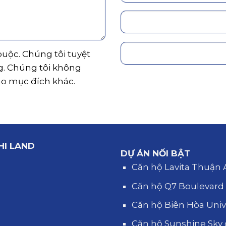
 buộc. Chúng tôi tuyệt
g. Chúng tôi không
ho mục đích khác.
HI LAND
DỰ ÁN NỔI BẬT
Căn hộ Lavita Thuận
Căn hộ Q7 Boulevar
Căn hộ Biên Hòa Uni
Căn hộ Sunshine Sky