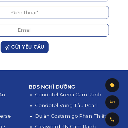
GỬI YÊU CẦU
BDS NGHĨ DƯỠNG
 An
Condotel Arena Cam Ranh
Zalo
d
Condotel Vũng Tàu Pearl
verse
Dự án Costamigo Phan Thiết
 q7
Carawolrd KN Cam Ranh