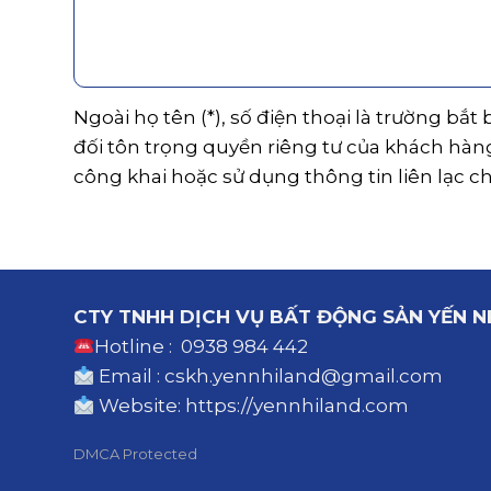
Ngoài họ tên (*), số điện thoại là trường bắt
đối tôn trọng quyền riêng tư của khách hàn
công khai hoặc sử dụng thông tin liên lạc c
CTY TNHH DỊCH VỤ BẤT ĐỘNG SẢN YẾN N
Hotline : 0938 984 442
Email : cskh.yennhiland@gmail.com
Website:
https://yennhiland.com
DMCA Protected