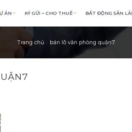
Ự ÁN
KÝ GỬI – CHO THUÊ
BẤT ĐỘNG SẢN L
Trang chủ
»
bán lô văn phòng quận7
QUẬN7