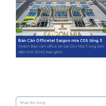
Bán Căn Officetel Saigon mia C05 tầng 3
Khách Bán căn office tel Sài Gòn Mia Trung Sơn
diện tích 30m2 bao gồm