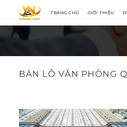
Skip
to
TRANG CHỦ
GIỚI THIỆU
D
content
BÁN LÔ VĂN PHÒNG 