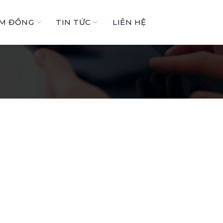
ÂM ĐỒNG
TIN TỨC
LIÊN HỆ