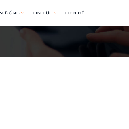
ÂM ĐỒNG
TIN TỨC
LIÊN HỆ