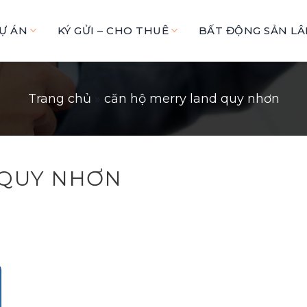
Ự ÁN
KÝ GỬI – CHO THUÊ
BẤT ĐỘNG SẢN L
Trang chủ
»
căn hộ merry land quy nhơn
 QUY NHƠN