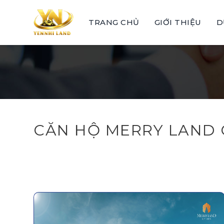
Skip
to
TRANG CHỦ
GIỚI THIỆU
D
content
CĂN HỘ MERRY LAND