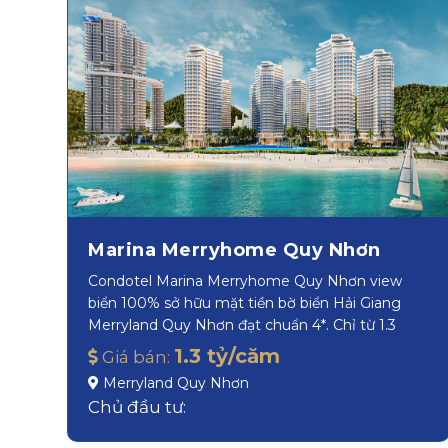
Marina Merryhome Quy Nhơn
Condotel Marina Merryhome Quy Nhơn view
biển 100% sở hữu mặt tiền bờ biển Hải Giang
Merryland Quy Nhơn đạt chuẩn 4*. Chỉ từ 1.3
tỷ/căn
1.3 tỷ/căm
Giá bán:
Merryland Quy Nhơn
Chủ đầu tư: