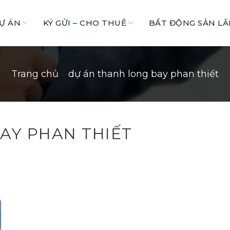
Ự ÁN
KÝ GỬI – CHO THUÊ
BẤT ĐỘNG SẢN L
Trang chủ
»
dự án thanh long bay phan thiết
AY PHAN THIẾT