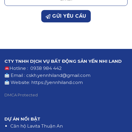
GỬI YÊU CẦU
CTY TNHH DỊCH VỤ BẤT ĐỘNG SẢN YẾN NHI LAND
Hotline : 0938 984 442
Email : cskh.yennhiland@gmail.com
Website:
https://yennhiland.com
DMCA Protected
DỰ ÁN NỔI BẬT
Căn hộ Lavita Thuận An