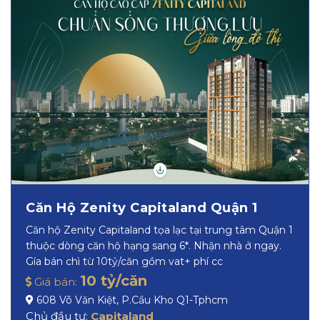
Căn Hộ Zenity Capitaland Quận 1
Căn hộ Zenity Capitaland tọa lạc tại trung tâm Quận 1
thuộc dòng căn hộ hạng sang 6*. Nhận nhà ở ngay.
Gía bán chì từ 10tỷ/căn gồm vat+ phí cc
10 tỷ/căn
Giá bán:
608 Võ Văn Kiệt, P.Cầu Kho Q1-Tphcm
Chủ đầu tư:
Capitaland