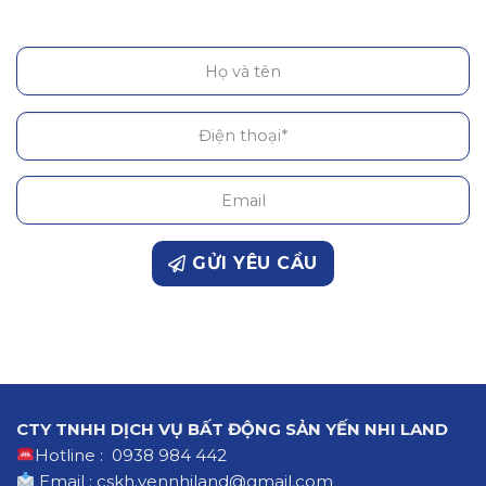
GỬI YÊU CẦU
CTY TNHH DỊCH VỤ BẤT ĐỘNG SẢN YẾN NHI LAND
Hotline : 0938 984 442
Email : cskh.yennhiland@gmail.com