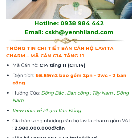
Hotline: 0938 984 442
Email: cskh@yennhiland.com
THÔNG TIN CHI TIẾT BÁN CĂN HỘ LAVITA
CHARM – MÃ CĂN C14 TẦNG 11
Mã Căn hộ:
C14 tầng 11 (C11.14)
Diện tích:
68.89m2 bao gồm 2pn – 2wc – 2 ban
công
Hướng Cửa:
Đông Bắc , Ban công : Tây Nam , Đông
Nam
View nhìn về Phạm Văn Đồng
Gía bán sang nhượng căn hộ lavita charm gồm VAT
:
2.980.000.000đ/căn