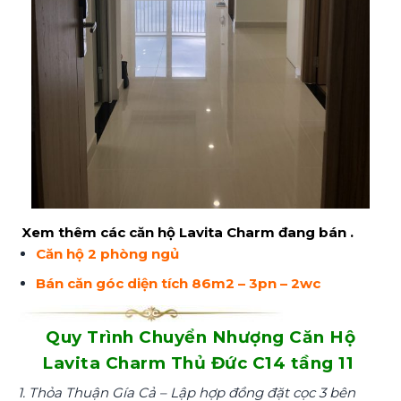
Xem thêm các căn hộ Lavita Charm đang bán .
Căn hộ 2 phòng ngủ
Bán căn góc diện tích 86m2 – 3pn – 2wc
Quy Trình Chuyển Nhượng Căn Hộ
Lavita Charm Thủ Đức C14 tầng 11
1. Thỏa Thuận Gía Cả – Lập hợp đồng đặt cọc 3 bên