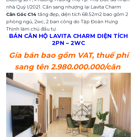
nhà Quý I/2021. Cần sang nhượng lại Lavita Charm
Căn Góc C14
tầng đẹp, diện tích 68.52m2 bao gồm 2
phòng ngủ, 2wc, 2 ban công do Tập Đoàn Hưng
Thịnh làm chủ đầu tư .
BÁN CĂN HỘ LAVITA CHARM DIỆN TÍCH
2PN – 2WC
Gía bán bao gồm VAT, thuế phí
sang tên 2.980.000.000/căn