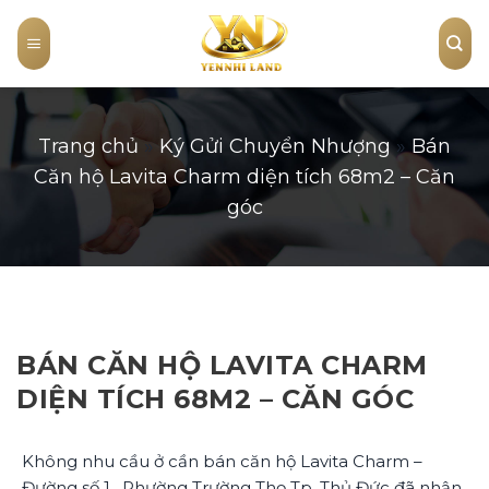
Skip
to
content
Trang chủ
»
Ký Gửi Chuyển Nhượng
»
Bán
Căn hộ Lavita Charm diện tích 68m2 – Căn
góc
BÁN CĂN HỘ LAVITA CHARM
DIỆN TÍCH 68M2 – CĂN GÓC
Không nhu cầu ở cần bán căn hộ Lavita Charm –
Đường số 1 , Phường Trường Thọ Tp. Thủ Đức đã nhận