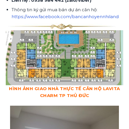
Liên hệ : 0938 984 442 (zalo/viber)
Thông tin ký gửi mua bán dự án căn hộ:
https://www.facebook.com/bancanhoyennhiland
HÌNH ẢNH GIAO NHÀ THỰC TẾ CĂN HỘ LAVITA
CHARM TP THỦ ĐỨC