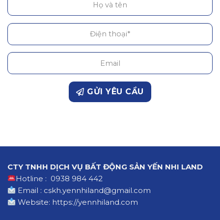
GỬI YÊU CẦU
CTY TNHH DỊCH VỤ BẤT ĐỘNG SẢN YẾN NHI LAND
Hotline : 0938 984 442
Email : cskh.yennhiland@gmail.com
Website:
https://yennhiland.com