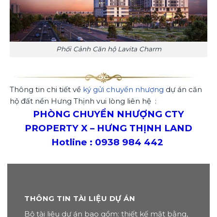
Phối Cảnh Căn hộ Lavita Charm
Thông tin chi tiết về
ký gửi chuyển nhượng
dự án căn
hộ đất nền Hưng Thịnh vui lòng liên hệ :
PHÒNG CHUYỂN NHƯỢNG CTY
PROPERTY X – HƯNG THỊNH LAND
Hotline : 0938 984 442
THÔNG TIN TÀI LIỆU DỰ ÁN
Bộ tài liệu dự án bao gồm: thiết kế mặt bằng,