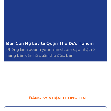
Bán Căn Hộ Lavita Quận Thủ Đức Tphcm
Phòng kinh doanh yennhiland.com cập nhật rổ
hàng bán căn hộ quận thủ đức, bán
ĐĂNG KÝ NHẬN THÔNG TIN