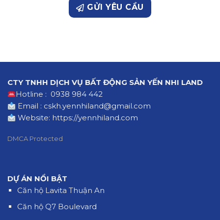
GỬI YÊU CẦU
CTY TNHH DỊCH VỤ BẤT ĐỘNG SẢN YẾN NHI LAND
Hotline : 0938 984 442
Email : cskh.yennhiland@gmail.com
Website:
https://yennhiland.com
DMCA Protected
DỰ ÁN NỔI BẬT
Căn hộ Lavita Thuận An
Căn hộ Q7 Boulevard