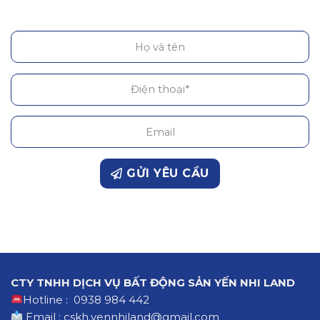
GỬI YÊU CẦU
CTY TNHH DỊCH VỤ BẤT ĐỘNG SẢN YẾN NHI LAND
Hotline : 0938 984 442
Email : cskh.yennhiland@gmail.com