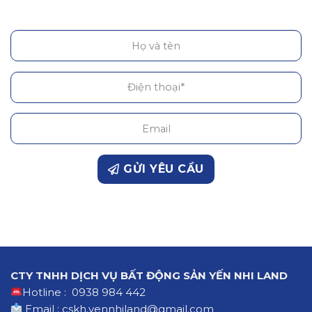
GỬI YÊU CẦU
CTY TNHH DỊCH VỤ BẤT ĐỘNG SẢN YẾN NHI LAND
Hotline : 0938 984 442
Email : cskh.yennhiland@gmail.com