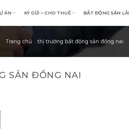
Ự ÁN
KÝ GỬI – CHO THUÊ
BẤT ĐỘNG SẢN L
Trang chủ
»
thị trường bất động sản đồng nai
G SẢN ĐỒNG NAI