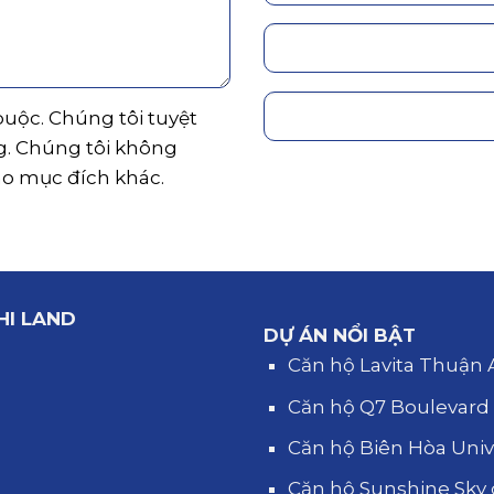
 buộc. Chúng tôi tuyệt
g. Chúng tôi không
ho mục đích khác.
HI LAND
DỰ ÁN NỔI BẬT
Căn hộ Lavita Thuận
Căn hộ Q7 Boulevar
Căn hộ Biên Hòa Uni
Căn hộ Sunshine Sky