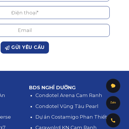
GỬI YÊU CẦU
BDS NGHĨ DƯỠNG
 An
Condotel Arena Cam Ranh
Zalo
d
Condotel Vũng Tàu Pearl
verse
Dự án Costamigo Phan Thiết
 q7
Carawolrd KN Cam Ranh