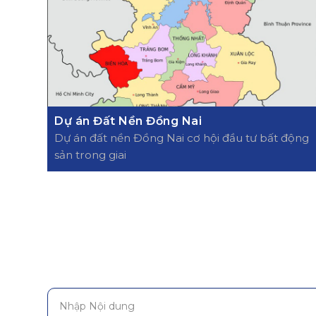
Dự án Đất Nền Đồng Nai
Dự án đất nền Đồng Nai cơ hội đầu tư bất động
sản trong giai