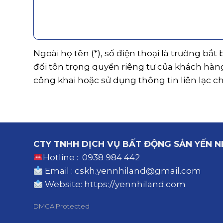
Ngoài họ tên (*), số điện thoại là trường bắt
đối tôn trọng quyền riêng tư của khách hàn
công khai hoặc sử dụng thông tin liên lạc c
CTY TNHH DỊCH VỤ BẤT ĐỘNG SẢN YẾN N
Hotline : 0938 984 442
Email : cskh.yennhiland@gmail.com
Website:
https://yennhiland.com
DMCA Protected