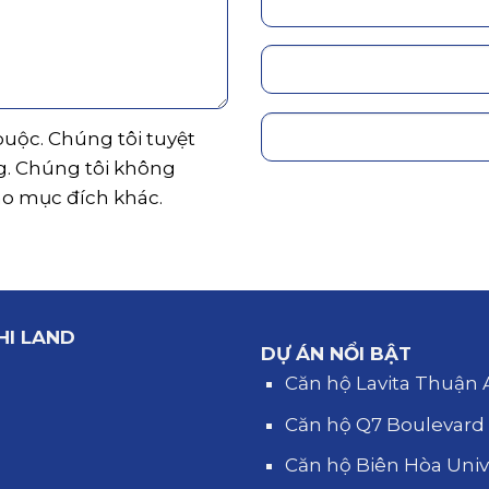
 buộc. Chúng tôi tuyệt
g. Chúng tôi không
ho mục đích khác.
HI LAND
DỰ ÁN NỔI BẬT
Căn hộ Lavita Thuận
Căn hộ Q7 Boulevar
Căn hộ Biên Hòa Uni