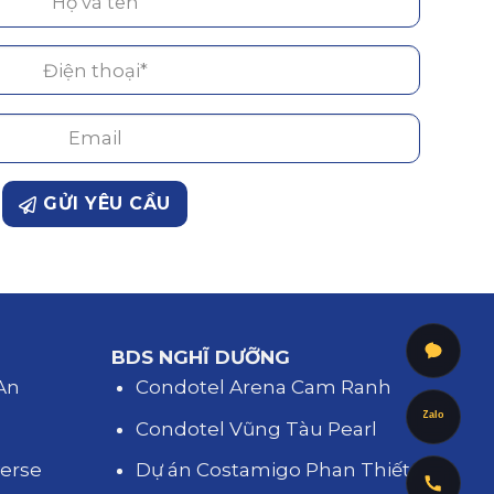
GỬI YÊU CẦU
BDS NGHĨ DƯỠNG
 An
Condotel Arena Cam Ranh
Zalo
d
Condotel Vũng Tàu Pearl
verse
Dự án Costamigo Phan Thiết