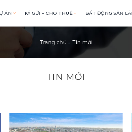
Ự ÁN
KÝ GỬI – CHO THUÊ
BẤT ĐỘNG SẢN L
Trang chủ
»
Tin mới
TIN MỚI