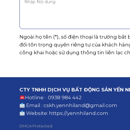
Ngoài họ tên (*), số điện thoại là trường bắt
đối tôn trọng quyền riêng tư của khách hàn
công khai hoặc sử dụng thông tin liên lạc c
CTY TNHH DỊCH VỤ BẤT ĐỘNG SẢN YẾN N
Hotline : 0938 984 442
Email : cskh.yennhiland@gmail.com
Website:
https://yennhiland.com
DMCA Protected