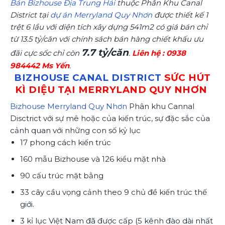
Bán Bizhouse Địa Trung Hải
thuộc Phân Khu Canal
District tại
dự án Merryland Quy Nhơn
được thiết kế 1
trệt 6 lầu với diện tích xây dựng 541m2 có giá bán chỉ
từ 13.5 tỷ/căn với chính sách bán hàng chiết khấu ưu
7.7 tỷ/căn
đãi cực sốc chỉ còn
.
Liên hệ : 0938
984442 Ms Yến
.
BIZHOUSE CANAL DISTRICT
SỨC HÚT
KÌ DIỆU TẠI MERRYLAND QUY NHƠN
Bizhouse Merryland Quy Nhơn
Phân khu Cannal
Disctrict với sự mê hoặc của kiến trúc, sự đặc sắc của
cảnh quan với những con số kỷ lục
17 phong cách kiến trúc
160 mẫu Bizhouse và 126 kiểu mặt nhà
90 cấu trúc mặt bằng
33 cây cầu vọng cảnh theo 9 chủ đề kiến trúc thế
giới.
3 kỉ lục Việt Nam đã được cấp (5 kênh đào dài nhất