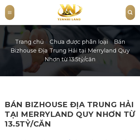
Skip
to
content
Trang chủ
»
Chưa được phân loại
»
Bán
Bizhouse Địa Trung Hải tại Merryland Quy
Nhơn từ 13.5tỷ/căn
BÁN BIZHOUSE ĐỊA TRUNG HẢI
TẠI MERRYLAND QUY NHƠN TỪ
13.5TỶ/CĂN