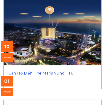
10
03/2025
Căn Hộ Biển The Maris Vũng Tàu
01
12/2024