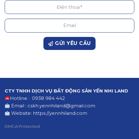
GỬI YÊU CẦU
CTY TNHH DỊCH VỤ BẤT ĐỘNG SẢN YẾN NHI LAND
Hotline : 0938 984 442
Email : cskh.yennhiland@gmail.com
Website:
https://yennhiland.com
DMCA Protected