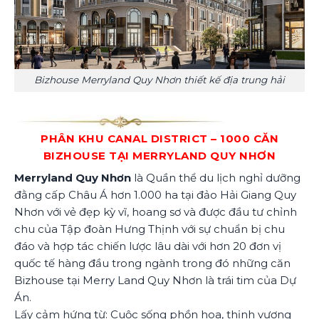
Bizhouse Merryland Quy Nhơn thiết kế địa trung hải
PHÂN KHU CANAL DISTRICT – 1000 CĂN
BIZHOUSE TẠI MERRYLAND QUY NHƠN
Merryland Quy Nhơn
là Quần thể du lịch nghỉ dưỡng
đằng cấp Châu Á hơn 1.000 ha tại đảo Hải Giang Quy
Nhơn với vẻ đẹp kỳ vĩ, hoang sơ và được đầu tư chỉnh
chu của Tập đoàn Hưng Thịnh với sự chuẩn bị chu
đáo và hợp tác chiến lược lâu dài với hơn 20 đơn vị
quốc tế hàng đầu trong ngành trong đó những căn
Bizhouse tại Merry Land Quy Nhơn là trái tim của Dự
Án.
Lấy cảm hứng từ: Cuộc sống phồn hoa, thịnh vượng