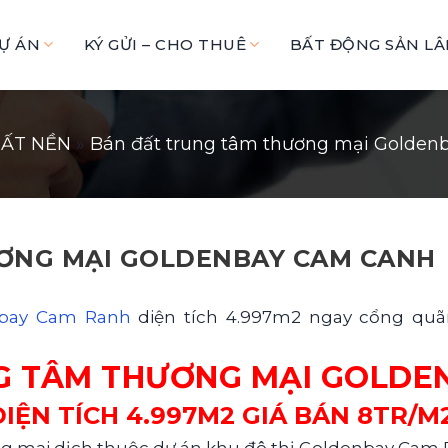
Ự ÁN
KÝ GỬI – CHO THUÊ
BẤT ĐỘNG SẢN L
ẤT NỀN
»
Bán đất trung tâm thương mại Golde
ƠNG MẠI GOLDENBAY CAM CANH
nbay Cam Ranh
diện tích 4.997m2 ngay cổng quã
G TÂM THƯƠNG MẠI GOLDE
DIỆN TÍCH 4.997M2 GIÁ BÁN 8TR/M