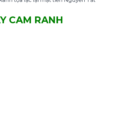
nh tọa lạc lại mặt tiền Nguyễn Tất
AY CAM RANH