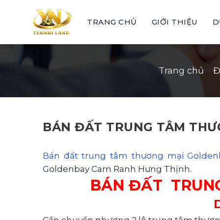
Skip
to
TRANG CHỦ
GIỚI THIỆU
D
content
Trang chủ
»
Đ
BÁN ĐẤT TRUNG TÂM THƯ
Bán đất trung tâm thương mại Golde
Goldenbay Cam Ranh Hưng Thịnh.
BÁN ĐẤT TRUN