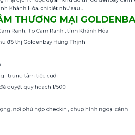
 mại dịch thuộc dự án khu đô thị Goldenbay Cam Ra
 Khánh Hòa. chi tiết như sau ..
TÂM THƯƠNG MẠI GOLDENB
n Cam Ranh, Tp Cam Ranh , tỉnh Khánh Hòa
hu đô thị Goldenbay Hưng Thịnh
ụ
 , trung tâm tiệc cưới
 đã duyệt quy hoạch 1/500
vọng, nơi phù hợp checkin , chụp hình ngoại cảnh