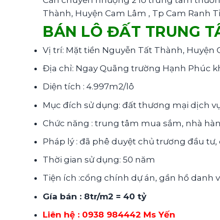
Cần chuyển nhượng 2 lô trung tâm thương
Thành, Huyện Cam Lâm , Tp Cam Ranh Tỉnh
BÁN LÔ ĐẤT TRUNG 
Vị trí: Mặt tiền Nguyễn Tất Thành, Huyệ
Địa chỉ: Ngay Quãng trường Hạnh Phúc k
Diện tích : 4.997m2/lô
Mục đích sử dụng: đất thương mại dịch v
Chức năng : trung tâm mua sắm, nhà hàng
Pháp lý : đã phê duyệt chủ trương đầu tư,
Thời gian sử dụng: 50 năm
Tiện ích :cổng chính dự án, gần hồ danh 
Gía bán : 8tr/m2 = 40 tỷ
Liên hệ : 0938 984442 Ms Yến