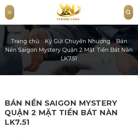
Skip
to
content
Trang chủ
»
Ký Gửi Chuyển Nhượng
»
Bán
Nền Saigon Mystery Quận 2 Mặt Tiền Bát Nàn
LK7.51
BÁN NỀN SAIGON MYSTERY
QUẬN 2 MẶT TIỀN BÁT NÀN
LK7.51