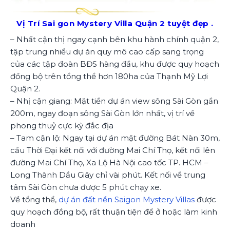
Vị Trí Sai gon Mystery Villa Quận 2 tuyệt đẹp .
– Nhất cận thị ngay cạnh bên khu hành chính quận 2,
tập trung nhiều dự án quy mô cao cấp sang trọng
của các tập đoàn BĐS hàng đầu, khu được quy hoạch
đồng bộ trên tổng thể hơn 180ha của Thạnh Mỹ Lợi
Quận 2.
– Nhị cận giang: Mặt tiền dự án view sông Sài Gòn gần
200m, ngay đoạn sông Sài Gòn lớn nhất, vị trí về
phong thuỷ cực kỳ đắc địa
– Tam cận lộ: Ngay tại dự án mặt đường Bát Nàn 30m,
cầu Thời Đại kết nối với đường Mai Chí Thọ, kết nối lên
đường Mai Chí Thọ, Xa Lộ Hà Nội cao tốc TP. HCM –
Long Thành Dầu Giây chỉ vài phút. Kết nối về trung
tâm Sài Gòn chưa được 5 phút chạy xe.
Về tổng thể,
dự án đất nền Saigon Mystery Villas
được
quy hoạch đồng bộ, rất thuận tiện để ở hoặc làm kinh
doanh