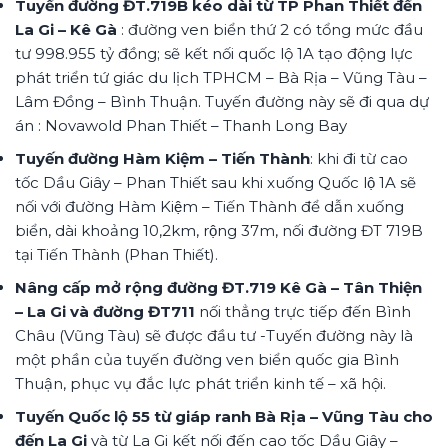
Tuyến đường ĐT.719B kéo dài từ TP Phan Thiết đến
La Gi – Kê Gà
: đường ven biển thứ 2 có tổng mức đầu
tư 998.955 tỷ đồng; sẽ kết nối quốc lộ 1A tạo động lực
phát triển tứ giác du lịch TPHCM – Bà Rịa – Vũng Tàu –
Lâm Đồng – Bình Thuận. Tuyến đường này sẽ đi qua dự
án : Novawold Phan Thiết – Thanh Long Bay
Tuyến đường Hàm Kiệm – Tiến Thành
: khi đi từ cao
tốc Dầu Giây – Phan Thiết sau khi xuống Quốc lộ 1A sẽ
nối với đường Hàm Kiệm – Tiến Thành để dẫn xuống
biển, dài khoảng 10,2km, rộng 37m, nối đường ĐT 719B
tại Tiến Thành (Phan Thiết).
Nâng cấp mở rộng đường ĐT.719 Kê Gà – Tân Thiện
– La Gi và đường ĐT711
nối thẳng trực tiếp đến Bình
Châu (Vũng Tàu) sẽ được đầu tư -Tuyến đường này là
một phần của tuyến đường ven biển quốc gia Bình
Thuận, phục vụ đắc lực phát triển kinh tế – xã hội.
Tuyến Quốc lộ 55 từ giáp ranh Bà Rịa – Vũng Tàu cho
đến La Gi
và từ La Gi kết nối đến cao tốc Dầu Giây –