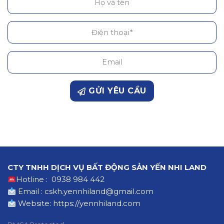
GỬI YÊU CẦU
CTY TNHH DỊCH VỤ BẤT ĐỘNG SẢN YẾN NHI LAND
Hotline : 0938 984 442
Email : cskh.yennhiland@gmail.com
Website:
https://yennhiland.com