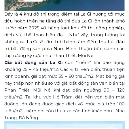
Đây là 4 khu đô thị trọng điểm tại La Gi hướng tới mục
tiêu hoàn thiện hạ tầng đô thị đưa La Gi lên thành phố
trước năm 2025 với hàng loạt khu đô thị, công nghiệp,
dịch vụ, thể thao hiện đại… Như vậy, trong tương lai
không xa, La Gi sẽ sớm trở thành tâm điểm thu hút đầu
tư bất động sản phía Nam Bình Thuận bên cạnh các
thị trường kỳ cựu như Phan Thiết, Mũi Né.
Giá bất động sản La Gi
còn “mềm” khi dao động
khoảng 25 – 45 triệu/m2. Các vị trí ven biển, thuận tiện
kinh doanh, giá đạt mức 35 – 60 triệu/m2. Mặt bằng giá
này thấp hơn nhiều so với giá bất động sản ven biển tại
Phan Thiết, Mũi Né khi đạt đến ngưỡng 90 – 120
triệu/m2. Tại khu vực Hồ Tràm, đất nền ven biển mặt
đường lớn đang được giao dịch với mức giá trên 100
triệu/m2, thậm chí còn thua xa các tỉnh khác như : Nha
Trang, Đà Nẵng…