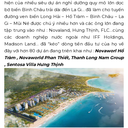
hiện của nhiều siêu dự án nghỉ dưỡng quy mô lớn dọc
bờ biển Bình Châu trải dài đến La Gi… đã làm cho tuyến
đường ven biển Long Hải – Hồ Tràm – Bình Châu – La
Gi – Mũi Né được chú ý nhiều hơn và các ông lớn đang
tập trung vào như : Novaland, Hưng Thịnh, FLC…cùng
các doanh nghiệp nước ngoài như IFF Holdings,
Madison Land… đã “kéo” dòng tiền đầu tư của họ về
đây với hơn 80 dự án đang triên khai như :
Novaworl Hồ
Tràm , Novaworld Phan Thiết, Thanh Long Nam Group
, Sentosa Villa Hưng Thịnh