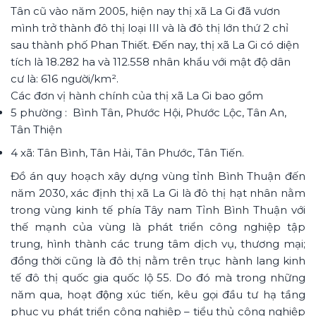
Tân cũ vào năm 2005, hiện nay thị xã La Gi đã vươn
mình trở thành đô thị loại III và là đô thị lớn thứ 2 chỉ
sau thành phố Phan Thiết. Đến nay, thị xã La Gi có diện
tích là 18.282 ha và 112.558 nhân khẩu với mật độ dân
cư là: 616 người/km².
Các đơn vị hành chính của thị xã La Gi bao gồm
5 phường : Bình Tân, Phước Hội, Phước Lộc, Tân An,
Tân Thiện
4 xã: Tân Bình, Tân Hải, Tân Phước, Tân Tiến.
Đồ án quy hoạch xây dựng vùng tỉnh Bình Thuận đến
năm 2030, xác định thị xã La Gi là đô thị hạt nhân nằm
trong vùng kinh tế phía Tây nam Tỉnh Bình Thuận với
thế mạnh của vùng là phát triển công nghiệp tập
trung, hình thành các trung tâm dịch vụ, thương mại;
đồng thời cũng là đô thị nằm trên trục hành lang kinh
tế đô thị quốc gia quốc lộ 55. Do đó mà trong những
năm qua, hoạt động xúc tiến, kêu gọi đầu tư hạ tầng
phục vụ phát triển công nghiệp – tiểu thủ công nghiệp