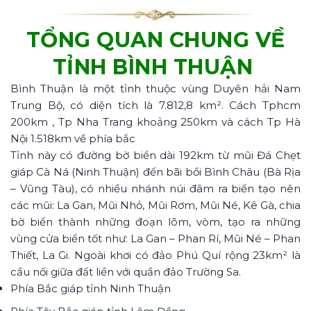
TỔNG QUAN CHUNG VỀ
TỈNH BÌNH THUẬN
Bình Thuận là một tỉnh thuộc vùng Duyên hải Nam
Trung Bộ, có diện tích là 7.812,8 km². Cách Tphcm
200km , Tp Nha Trang khoảng 250km và cách Tp Hà
Nội 1.518km về phía bắc
Tỉnh này có đường bờ biển dài 192km từ mũi Đá Chẹt
giáp Cà Ná (Ninh Thuận) đến bãi bồi Bình Châu (Bà Rịa
– Vũng Tàu), có nhiều nhánh núi đâm ra biển tạo nên
các mũi: La Gan, Mũi Nhỏ, Mũi Rơm, Mũi Né, Kê Gà, chia
bờ biển thành những đoạn lõm, vòm, tạo ra những
vùng cửa biển tốt như: La Gan – Phan Rí, Mũi Né – Phan
Thiết, La Gi. Ngoài khơi có đảo Phú Quí rộng 23km² là
cầu nối giữa đất liền với quần đảo Trường Sa.
Phía Bắc giáp tỉnh Ninh Thuận