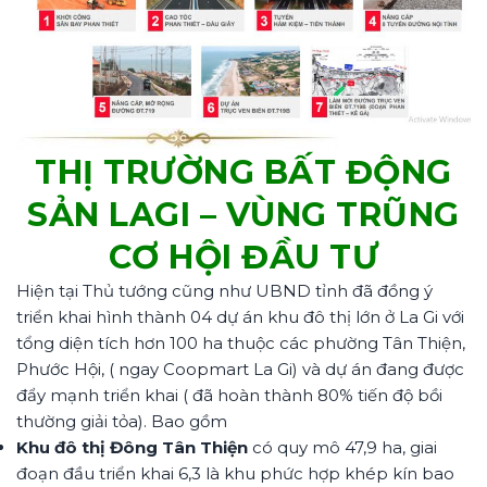
THỊ TRƯỜNG BẤT ĐỘNG
SẢN LAGI – VÙNG TRŨNG
CƠ HỘI ĐẦU TƯ
Hiện tại Thủ tướng cũng như UBND tỉnh đã đồng ý
triển khai hình thành 04 dự án khu đô thị lớn ở La Gi với
tổng diện tích hơn 100 ha thuộc các phường Tân Thiện,
Phước Hội, ( ngay Coopmart La Gi) và dự án đang được
đẩy mạnh triển khai ( đã hoàn thành 80% tiến độ bồi
thường giải tỏa). Bao gồm
Khu đô thị Đông Tân Thiện
có quy mô 47,9 ha, giai
đoạn đầu triển khai 6,3 là khu phức hợp khép kín bao