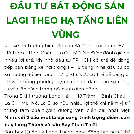
ĐẦU TƯ BẤT ĐỘNG SẢN
LAGI THEO HẠ TẦNG LIÊN
VÙNG
Xét về thị trường biển lân cận Sài Gòn, trục Long Hải –
Hồ Tràm – Bình Châu – La Gi – Mũi Né được đánh giá có
nhiều lợi thế, khi nhà đầu tư TP.HCM có thể dễ dàng
tiếp cận bằng xe hơi trong 1 – 1.5 tiếng. Nhà đầu tư có
xu hướng đổ tiền vào những khu vực có thể dễ dàng di
chuyển bằng phương tiện cá nhân, đảm bảo sự riêng
tư và giãn cách trong bối cảnh dịch bệnh
Trong 5 thị trường Long Hải – Hồ Tràm – Bình Châu –
La Gi – Mũi Né, La Gi sở hữu nhiều lợi thế khi nằm vị trí
trung tâm của tuyến đường ven biển dài nhất Việt
Nam,
với 2 đầu mút là đại công trình trọng điểm: sân
bay Long Thành và sân Bay Phan Thiết.
Sân bay Quốc Tế Long Thành hoạt động tạo nên ”
tứ