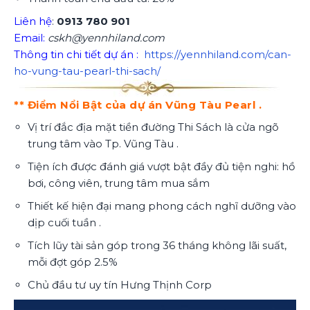
Liên hệ
:
0913 780 901
Email:
cskh@yennhiland.com
Thông tin chi tiết dự án :
https://yennhiland.com/can-
ho-vung-tau-pearl-thi-sach/
** Điểm Nổi Bật của dự án Vũng Tàu Pearl .
Vị trí đắc địa mặt tiền đường Thi Sách là cửa ngõ
trung tâm vào Tp. Vũng Tàu .
Tiện ích được đánh giá vượt bật đầy đủ tiện nghi: hồ
bơi, công viên, trung tâm mua sắm
Thiết kế hiện đại mang phong cách nghĩ dưỡng vào
dịp cuối tuần .
Tích lũy tài sản góp trong 36 tháng không lãi suất,
mỗi đợt góp 2.5%
Chủ đầu tư uy tín Hưng Thịnh Corp