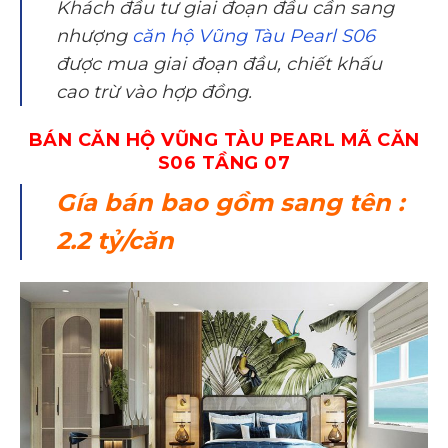
Khách đầu tư giai đoạn đầu cần sang
nhượng
căn hộ Vũng Tàu Pearl S06
được mua giai đoạn đầu, chiết khấu
cao trừ vào hợp đồng.
BÁN CĂN HỘ VŨNG TÀU PEARL MÃ CĂN
S06 TẦNG 07
Gía bán bao gồm sang tên :
2.2 tỷ/căn