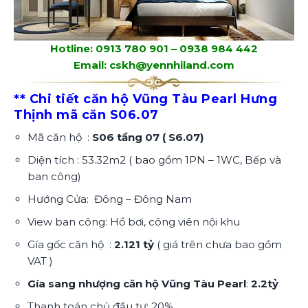
Hotline: 0913 780 901 – 0938 984 442
Email: cskh@yennhiland.com
** Chi tiết căn hộ Vũng Tàu Pearl Hưng
Thịnh mã căn S06.07
Mã căn hộ :
S06 tầng 07 ( S6.07)
Diện tích : 53.32m2 ( bao gồm 1PN – 1WC, Bếp và
ban công)
Hướng Cửa: Đông – Đông Nam
View ban công: Hồ bơi, công viên nội khu
Gía gốc căn hộ :
2.121 tỷ
( giá trên chưa bao gồm
VAT )
Gía sang nhượng căn hộ Vũng Tàu Pearl
:
2.2tỷ
Thanh toán chủ đầu tư: 20%