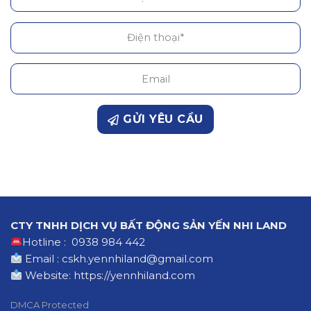
GỬI YÊU CẦU
CTY TNHH DỊCH VỤ BẤT ĐỘNG SẢN YẾN NHI LAND
Hotline : 0938 984 442
Email : cskh.yennhiland@gmail.com
Website:
https://yennhiland.com
DMCA Protected