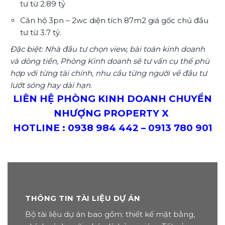
tư từ 2.89 tỷ
Căn hộ 3pn – 2wc diện tích 87m2 giá gốc chủ đầu
tư từ 3.7 tỷ.
Đặc biệt: Nhà đầu tư chọn view, bài toán kinh doanh
và dòng tiền, Phòng Kinh doanh sẽ tư vấn cụ thể phù
hợp với từng tài chính, nhu cầu từng người về đầu tư
lướt sóng hay dài hạn.
LIÊN HỆ PHÒNG KINH DOANH CHUYỂN
NHƯỢNG PROPERTY X
HOTLINE : 0938 984 442 – 0913 780 901
THÔNG TIN TÀI LIỆU DỰ ÁN
Bộ tài liệu dự án bao gồm: thiết kế mặt bằng,