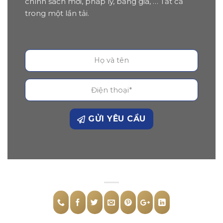
chính sách mới, pháp lý, bảng giá, … Tất cả
trong một lần tải.
GỬI YÊU CẦU