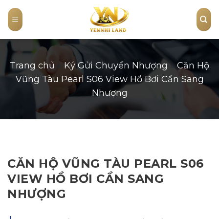
Skip
to
content
Trang chủ
»
Ký Gửi Chuyển Nhượng
»
Căn Hộ
Vũng Tàu Pearl S06 View Hồ Bơi Cần Sang
Nhượng
CĂN HỘ VŨNG TÀU PEARL S06
VIEW HỒ BƠI CẦN SANG
NHƯỢNG