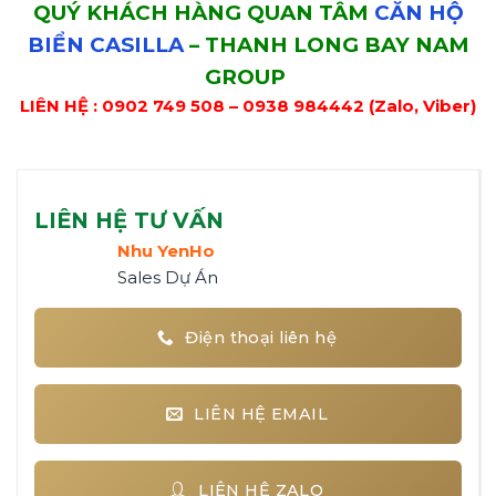
QUÝ KHÁCH HÀNG QUAN TÂM
CĂN HỘ
BIỂN CASILLA
– THANH LONG BAY NAM
GROUP
LIÊN HỆ : 0902 749 508 – 0938 984442 (Zalo, Viber)
LIÊN HỆ TƯ VẤN
Nhu YenHo
Sales Dự Án
Điện thoại liên hệ
LIÊN HỆ EMAIL
LIÊN HỆ ZALO