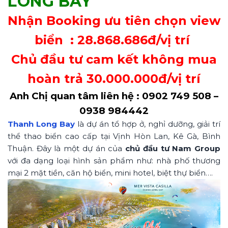
LONG BAY
Nhận Booking ưu tiên chọn view
biển : 28.868.686đ/vị trí
Chủ đầu tư cam kết không mua
hoàn trả 30.000.000đ/vị trí
Anh Chị quan tâm liên hệ : 0902 749 508 –
0938 984442
Thanh Long Bay
là dự án tổ hợp ở, nghỉ dưỡng, giải trí
thể thao biển cao cấp tại Vịnh Hòn Lan, Kê Gà, Bình
Thuận. Đây là một dự án của
chủ đầu tư Nam Group
với đa dạng loại hình sản phẩm như: nhà phố thương
mại 2 mặt tiền, căn hộ biển, mini hotel, biệt thự biển….