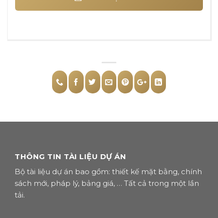
THÔNG TIN TÀI LIỆU DỰ ÁN
Bộ tài liệu dự án bao gồm: thiết kế mặt bằng, chính
sách mới, pháp lý, bảng giá, … Tất cả trong một lần
tải.