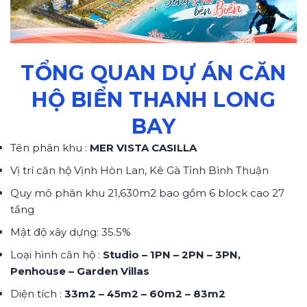
TỔNG QUAN DỰ ÁN CĂN
HỘ BIỂN THANH LONG
BAY
Tên phân khu :
MER VISTA CASILLA
Vị trí căn hộ Vịnh Hòn Lan, Kê Gà Tỉnh Bình Thuận
Quy mô phân khu 21,630m2 bao gồm 6 block cao 27
tầng
Mật độ xây dựng: 35.5%
Loại hình căn hộ :
Studio – 1PN – 2PN – 3PN,
Penhouse – Garden Villas
Diện tích :
33m2 – 45m2 – 60m2 – 83m2