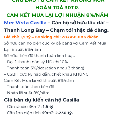
CHỦ ĐẦU TƯ CAM KẾT KHÔNG MUA
HOÀN TRẢ 30TR.
CAM KẾT MUA LẠI LỢI NHUẬN 8%/NĂM
Mer Vista Casilla
– Căn hộ sở hữu lâu dài –
Thanh Long Bay – Chạm tới thật dễ dàng.
Giá chỉ: 1,9 tỷ – Booking chỉ: 28.868.686 đ/căn.
Sở hữu căn hộ biển cực kỳ dễ dàng với Cam Kết Mua
Lại lãi suất 8%/năm
Sở hữu: Tiến độ thanh toán linh hoạt.
– Đợt 1 thanh toán ký HĐ chỉ 10%.
– Thanh toán 3%/đợt (cách nhau 3 tháng).
– CSBH cực kỳ hấp dẫn, chiết khấu KHỦNG
Cam Kết Mua lại với lãi suất 8%/năm
– Thanh toán theo tiến độ
– Nhận lãi suất 8%/năm.
Giá bán dự kiến căn hộ Casilla
– Căn studio 36m2 :
1.9 tỷ
– Căn 1pn diện tích 49m2:
2.250 tỷ.