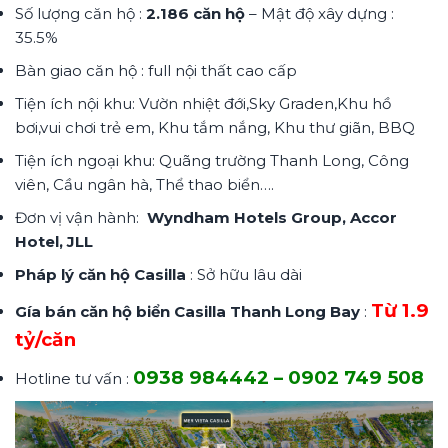
Số lượng căn hộ :
2.186 căn hộ
– Mật độ xây dựng :
35.5%
Bàn giao căn hộ : full nội thất cao cấp
Tiện ích nội khu: Vườn nhiệt đới,Sky Graden,Khu hồ
bơi,vui chơi trẻ em, Khu tắm nắng, Khu thư giãn, BBQ
Tiện ích ngoại khu: Quãng trường Thanh Long, Công
viên, Cầu ngân hà, Thể thao biển….
Đơn vị vận hành:
Wyndham Hotels Group, Accor
Hotel, JLL
Pháp lý căn hộ Casilla
: Sở hữu lâu dài
Từ 1.9
Gía bán căn hộ biển Casilla Thanh Long Bay
:
tỷ/căn
0938 984442 – 0902 749 508
Hotline tư vấn :