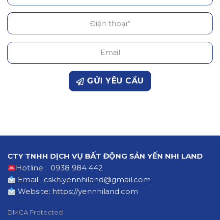
GỬI YÊU CẦU
CTY TNHH DỊCH VỤ BẤT ĐỘNG SẢN YẾN NHI LAND
Hotline : 0938 984 442
Email : cskh.yennhiland@gmail.com
Website:
https://yennhiland.com
DMCA Protected