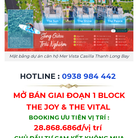
Mặt bằng dự án căn hộ Mer Vista Casilla Thanh Long Bay
HOTLINE :
0938 984 442
MỞ BÁN GIAI ĐOẠN 1 BLOCK
THE JOY & THE VITAL
BOOKING ƯU TIÊN VỊ TRÍ :
28.868.686đ/vị trí