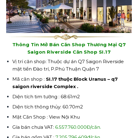
Thông Tin Mở Bán Căn Shop Thương Mại Q7
Saigon Riverside Căn Shop SI.17
Vị trí căn shop: Thuộc dự án Q7 Saigon Riverside
mặt tiền Đào trí, P.Phú Thuận Quận 7
Mã căn shop :
SI.17
thuộc Block Uranus – q7
saigon riverside Complex .
Diện tích tim tường : 68.61m2
Diện tích thông thủy: 60.70m2
Mặt Căn Shop : View Nội Khu
Gía bán chưa VAT:
6.557.760.000Đ/căn.
Gía bán gồm VAT :
7.205.796.409đ/căn