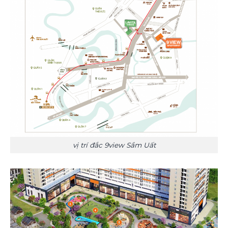
vị trí đắc 9view Sầm Uất