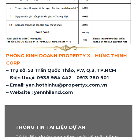
PHÒNG KINH DOANH PROPERTY X – HƯNG THỊNH
CORP
– Trụ sở: 53 Trần Quốc Thảo, P.7, Q.3, TP.HCM
– Điện thoại: 0938 984 442 – 0913 780 901
– Email: yen.hothinhu@propertyx.com.vn
– Website : yennhiland.com
THÔNG TIN TÀI LIỆU DỰ ÁN
Bộ tài liệu dự án bao gồm: thiết kế mặt bằng,