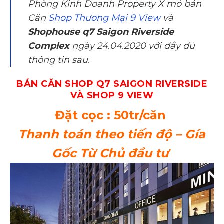
Phòng Kinh Doanh Property X mở bán
Căn
Shop Thương Mại 9 View
và
Shophouse q7 Saigon Riverside
Complex
ngày 24.04.2020 với đầy đủ
thông tin sau.
BÁN CĂN SHOP Q7 SAIGON RIVERSIDE
VÀ SHOP 9 VIEW
Đặt cọc : 50tr/căn
Thanh toán theo tiến độ – Gía
Gốc Từ Chủ đầu tư