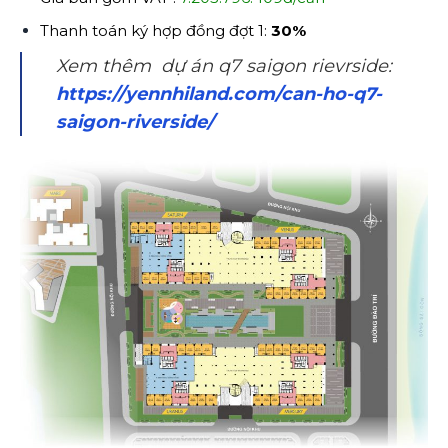
Thanh toán ký hợp đồng đợt 1:
30%
Xem thêm dự án q7 saigon rievrside:
https://yennhiland.com/can-ho-q7-
saigon-riverside/