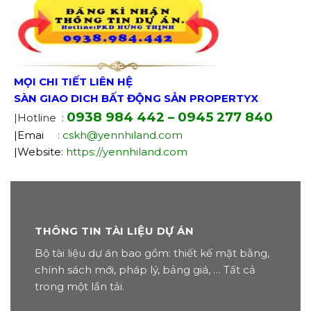
MỌI CHI TIẾT LIÊN HỆ
SÀN GIAO DICH BẤT ĐỘNG SẢN PROPERTYX
0938 984 442 – 0945 277 840
|Hotline :
|Emai
: cskh@yennhiland.com
|Website:
https://yennhiland.com
THÔNG TIN TÀI LIỆU DỰ ÁN
Bộ tài liệu dự án bao gồm: thiết kế mặt bằng,
chính sách mới, pháp lý, bảng giá, … Tất cả
trong một lần tải.