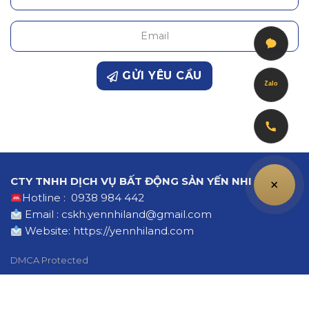
GỬI YÊU CẦU
Zalo
+
CTY TNHH DỊCH VỤ BẤT ĐỘNG SẢN YẾN NHI LAND
Hotline : 0938 984 442
Email : cskh.yennhiland@gmail.com
Website:
https://yennhiland.com
DMCA Protected