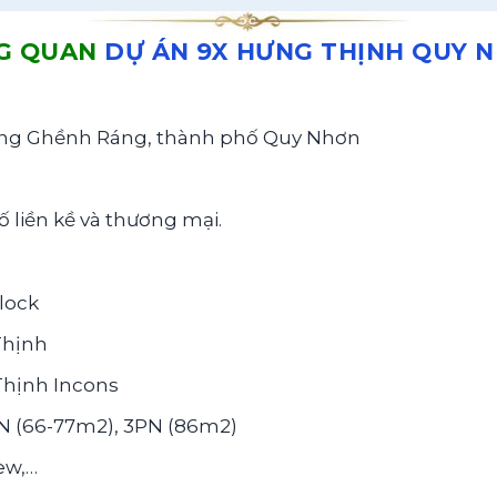
G QUAN
DỰ ÁN 9X HƯNG THỊNH QUY 
hường Ghềnh Ráng, thành phố Quy Nhơn
 liền kề và thương mại.
Block
Thịnh
Thịnh Incons
PN (66-77m2), 3PN (86m2)
iew,…