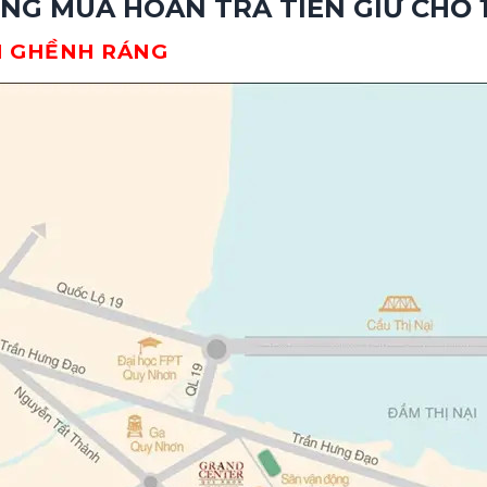
NG MUA HOÀN TRẢ TIỀN GIỮ CHỖ 
ƠN GHỀNH RÁNG