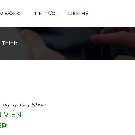
ÂM ĐỒNG
TIN TỨC
LIÊN HỆ
 Thịnh
áng, Tp Quy Nhơn.
N VIÊN
ẸP