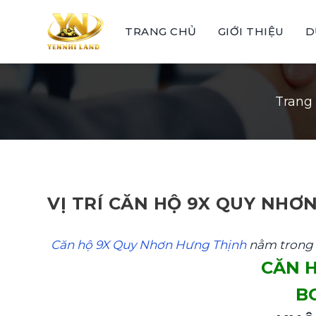
Skip
to
TRANG CHỦ
GIỚI THIỆU
D
content
Trang
VỊ TRÍ CĂN HỘ 9X QUY NHƠ
Căn hộ 9X Quy Nhơn Hưng Thịnh
nằm trong 
CĂN 
B