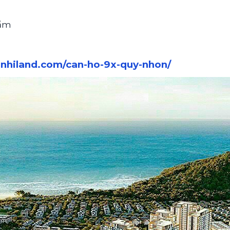
hẩm
nnhiland.com/can-ho-9x-quy-nhon/