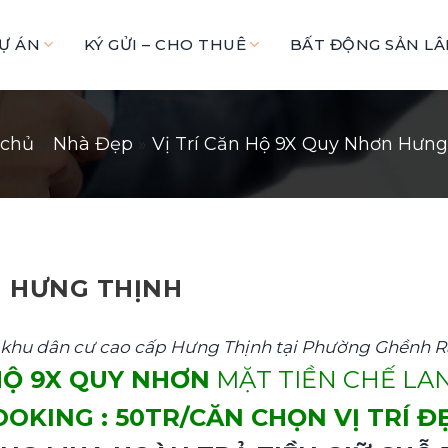
Ự ÁN
KÝ GỬI – CHO THUÊ
BẤT ĐỘNG SẢN L
 chủ
»
Nhà Đẹp
»
Vị Trí Căn Hộ 9X Quy Nhơn Hưng
N HƯNG THỊNH
khu dân cư cao cấp Hưng Thịnh tại Phường Ghềnh R
HỘ 9X QUY NHƠN
MẶT TIỀN CHẾ LA
OOKING : 50TR/CĂN CHỌN VỊ TRÍ Đ