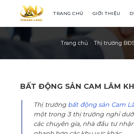
Skip
to
TRANG CHỦ
GIỚI THIỆU
D
content
Trang chủ
»
Thị trường BĐ
BẤT ĐỘNG SẢN CAM LÂM KH
Thị trường
bất động sản Cam L
một trong 3 thị trường nghỉ dưỡ
các chuyên gia, nhà đầu tư nhận
nhanh hơn các khu vực khác