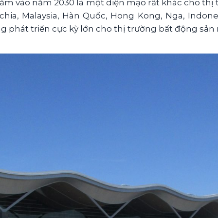
năm vào năm 2030 là một diện mạo rất khác cho thị
chia, Malaysia, Hàn Quốc, Hong Kong, Nga, Indon
hát triển cực kỳ lớn cho thị trường bất động sản n