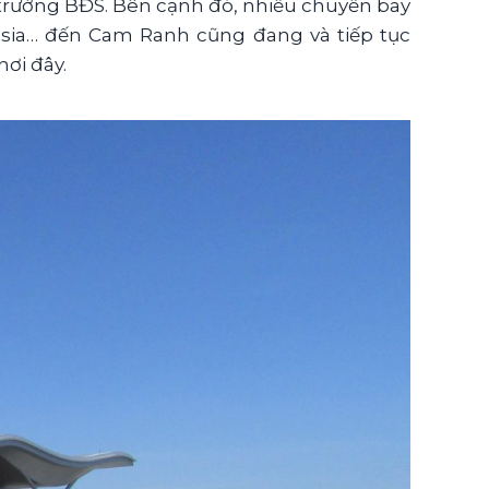
 trường BĐS. Bên cạnh đó, nhiều chuyến bay
esia… đến Cam Ranh cũng đang và tiếp tục
ơi đây.