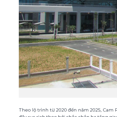
Theo lộ trình từ 2020 đến năm 2025, Cam
đây rục rịch theo bởi chắc chắn hạ tầng gia