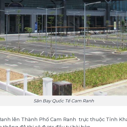
Sân Bay Quốc Tế Cam Ranh
 Ranh lên Thành Phố Cam Ranh trực thuộc Tỉnh Khá
o thông đô thị sẽ được đầu tư bài bản.