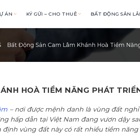
Ự ÁN
KÝ GỬI – CHO THUÊ
BẤT ĐỘNG SẢN L
S
»
Bất Động Sản Cam Lâm Khánh Hoà Tiềm Năng 
ÁNH HOÀ TIỀM NĂNG PHÁT TRIỂN
âm
– nơi được mệnh danh là vùng đất nghỉ
ng hấp dẫn tại Việt Nam đang vươn dậy sau 
 định vùng đất này có rất nhiều tiềm năng 