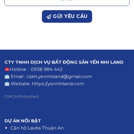
GỬI YÊU CẦU
CTY TNHH DỊCH VỤ BẤT ĐỘNG SẢN YẾN NHI LAND
Hotline : 0938 984 442
Email : cskh.yennhiland@gmail.com
Website:
https://yennhiland.com
DMCA Protected
DỰ ÁN NỔI BẬT
Căn hộ Lavita Thuận An