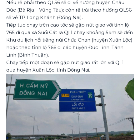
Nếu rẽ phải theo QL56 sẽ đi về hướng huyện Châu
Đức (Bà Rịa – Vũng Tàu); còn rẽ trái theo hướng QL56
sẽ về TP Long Khánh (Đồng Nai).
Tiếp tục chạy trên cao tốc sẽ gặp nút giao với tỉnh lộ
765 đi qua xã Suối Cát ra QL1 chạy khoảng 5km sẽ đến
Khu du lịch nổi tiếng núi Chứa Chan (huyện Xuân Lộc)
hoặc theo tỉnh lộ 766 đi các huyện Đức Linh, Tánh
Linh (Bình Thuận).
Chạy tiếp một đoạn sẽ gặp nút giao rất lớn với QL1
qua huyện Xuân Lộc, tỉnh Đồng Nai.