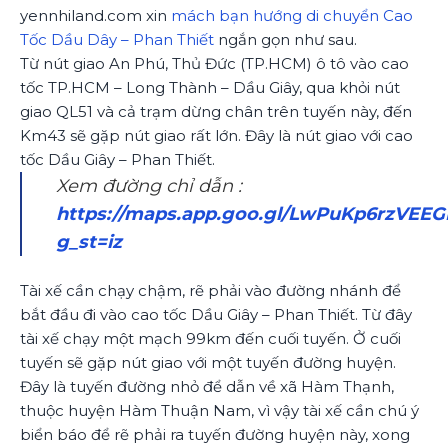
yennhiland.com xin
mách bạn hướng di chuyển Cao
Tốc Dầu Dây – Phan Thiết
ngắn gọn như sau.
Từ nút giao An Phú, Thủ Đức (TP.HCM) ô tô vào cao
tốc TP.HCM – Long Thành – Dầu Giây, qua khỏi nút
giao QL51 và cả trạm dừng chân trên tuyến này, đến
Km43 sẽ gặp nút giao rất lớn. Đây là nút giao với cao
tốc Dầu Giây – Phan Thiết.
Xem đường chỉ dẫn :
https://maps.app.goo.gl/LwPuKp6rzVEEG
g_st=iz
Tài xế cần chạy chậm, rẽ phải vào đường nhánh để
bắt đầu đi vào cao tốc Dầu Giây – Phan Thiết. Từ đây
tài xế chạy một mạch 99km đến cuối tuyến. Ở cuối
tuyến sẽ gặp nút giao với một tuyến đường huyện.
Đây là tuyến đường nhỏ để dẫn về xã Hàm Thạnh,
thuộc huyện Hàm Thuận Nam, vì vậy tài xế cần chú ý
biển báo để rẽ phải ra tuyến đường huyện này, xong