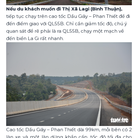
Nếu du khách muốn đi Thị Xã Lagi (Bình Thuận),
tiếp tục chạy trên cao tốc Dầu Giây – Phan Thiết để đi
đến điểm giao với QL55B. Chỉ cần giảm tốc độ, chú ý
quan sát để rẽ phải là ra QL55B, chạy một mạch về
đến biển La Gi rất nhanh.
Cao tốc Dầu Giây – Phan Thiết dài 99km, mỗi bên có 2
làn xe và một làn dừng khẩn cấp, tốc độ tối đa cho