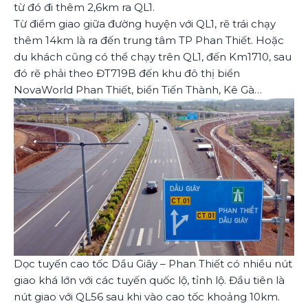
từ đó đi thêm 2,6km ra QL1.
Từ điểm giao giữa đường huyện với QL1, rẽ trái chạy
thêm 14km là ra đến trung tâm TP Phan Thiết. Hoặc
du khách cũng có thể chạy trên QL1, đến Km1710, sau
đó rẽ phải theo ĐT719B đến khu đô thị biển
NovaWorld Phan Thiết, biển Tiến Thành, Kê Gà…
Dọc tuyến cao tốc Dầu Giây – Phan Thiết có nhiều nút
giao khá lớn với các tuyến quốc lộ, tỉnh lộ. Đầu tiên là
nút giao với QL56 sau khi vào cao tốc khoảng 10km.