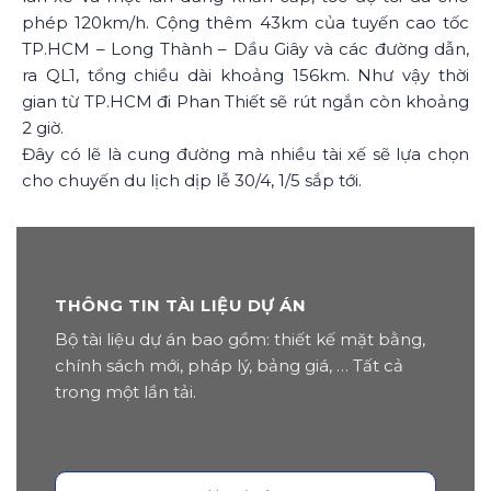
phép 120km/h. Cộng thêm 43km của tuyến cao tốc
TP.HCM – Long Thành – Dầu Giây và các đường dẫn,
ra QL1, tổng chiều dài khoảng 156km. Như vậy thời
gian từ TP.HCM đi Phan Thiết sẽ rút ngắn còn khoảng
2 giờ.
Đây có lẽ là cung đường mà nhiều tài xế sẽ lựa chọn
cho chuyến du lịch dịp lễ 30/4, 1/5 sắp tới.
THÔNG TIN TÀI LIỆU DỰ ÁN
Bộ tài liệu dự án bao gồm: thiết kế mặt bằng,
chính sách mới, pháp lý, bảng giá, … Tất cả
trong một lần tải.